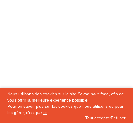
Nous utilisons des cookies sur le site
Savoir pour faire
, afin de
vous offrir la meilleure expérience possible.
Pour en savoir plus sur les cookies que nous utilisons ou pour
les gérer, c'est par
ici
.
Tout accepter
Refuser