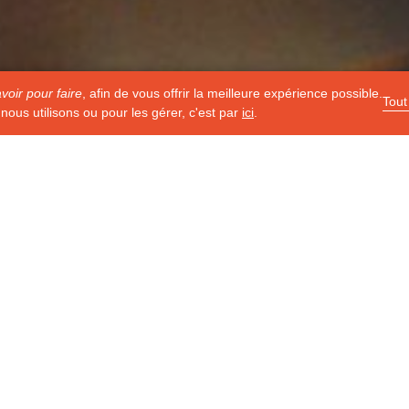
voir pour faire
, afin de vous offrir la meilleure expérience possible.
Tout
nous utilisons ou pour les gérer, c'est par
ici
.
emp
L'offre d'
Titre
MODELISTE - TOILISTE