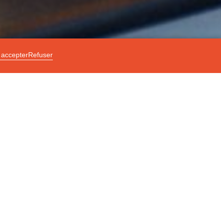
 accepter
Refuser
Partager
loi