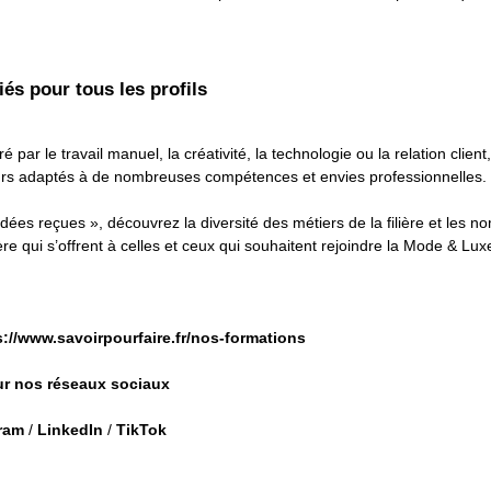
és pour tous les profils
é par le travail manuel, la créativité, la technologie ou la relation clie
rs adaptés à de nombreuses compétences et envies professionnelles.
dées reçues », découvrez la diversité des métiers de la filière et les 
ière qui s’offrent à celles et ceux qui souhaitent rejoindre la Mode & Lux
s://www.savoirpourfaire.fr/nos-formations
r nos réseaux sociaux
ram
/
LinkedIn
/
TikTok