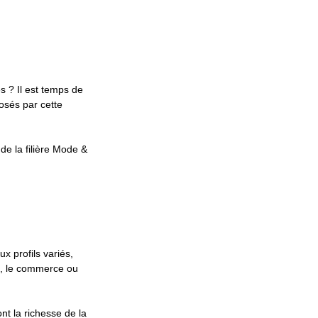
 ? Il est temps de
osés par cette
de la filière Mode &
x profils variés,
ion, le commerce ou
nt la richesse de la