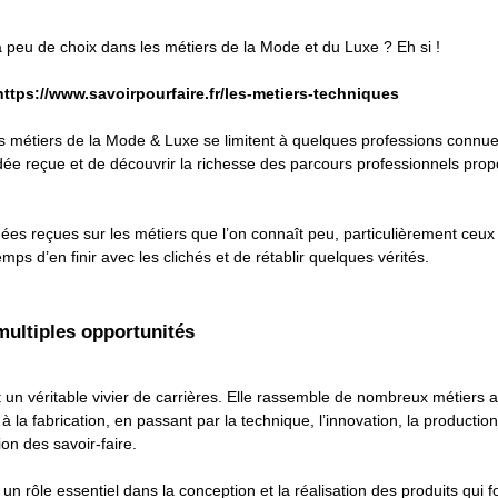
a peu de choix dans les métiers de la Mode et du Luxe ? Eh si !
https://www.savoirpourfaire.fr/les-metiers-techniques
 métiers de la Mode & Luxe se limitent à quelques professions connues
100
idée reçue et de découvrir la richesse des parcours professionnels prop
ées reçues sur les métiers que l’on connaît peu, particulièrement ceux 
emps d’en finir avec les clichés et de rétablir quelques vérités.
 multiples opportunités
un véritable vivier de carrières. Elle rassemble de nombreux métiers au
n à la fabrication, en passant par la technique, l’innovation, la product
on des savoir-faire.
n rôle essentiel dans la conception et la réalisation des produits qui fo