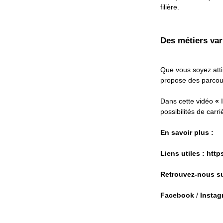
filière.
Des métiers vari
Que vous soyez attir
propose des parcou
Dans cette vidéo
«
I
possibilités de carr
En savoir plus :
Liens utiles :
http
Retrouvez-nous su
Facebook
/
Instag