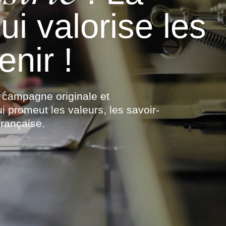
i valorise les
enir !
le campagne originale et
i promeut les valeurs, les savoir-
 française.