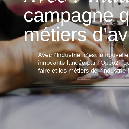
campagne qu
&
métiers d’av
&
Avec l’Industrie, c’est la nouvel
innovante lancée par l’Opco2i, qu
faire et les métiers de l’industrie