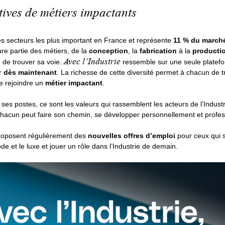
ives de métiers impactants
des secteurs les plus important en France et représente
11 % du marché
e partie des métiers, de la
conception
, la
fabrication
à la
producti
Avec l’Industrie
é de trouver sa voie.
ressemble sur une seule platef
ir
dès maintenant
. La richesse de cette diversité permet à chacun de 
de rejoindre un
métier impactant
.
 ses postes, ce sont les valeurs qui rassemblent les acteurs de l’Industr
hacun peut faire son chemin, se développer personnellement et profes
proposent régulièrement des
nouvelles offres d’emploi
pour ceux qui s
de et le luxe et jouer un rôle dans l’Industrie de demain.
100