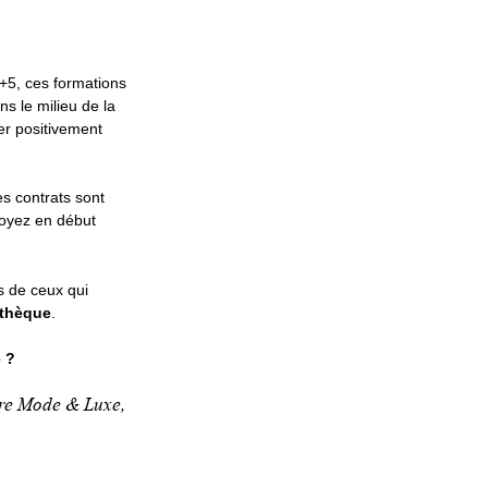
c+5, ces formations
s le milieu de la
er positivement
es contrats sont
soyez en début
s de ceux qui
thèque
.
e ?
ère Mode & Luxe,